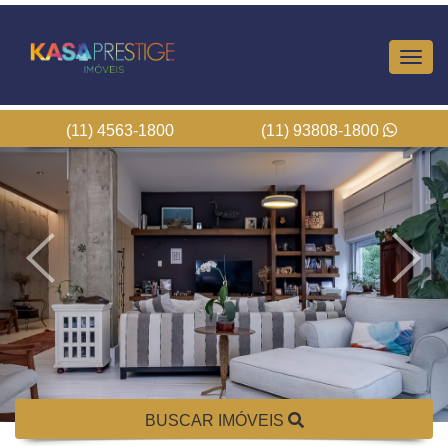
Altern
Nave
(11) 4563-1800
(11) 93808-1800
BUSCAR IMÓVEIS