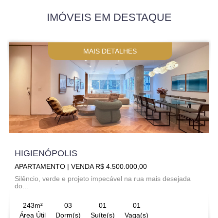
IMÓVEIS EM DESTAQUE
MAIS DETALHES
HIGIENÓPOLIS
APARTAMENTO | VENDA R$ 4.500.000,00
Silêncio, verde e projeto impecável na rua mais desejada
do...
243m²
03
01
01
Área Útil
Dorm(s)
Suíte(s)
Vaga(s)