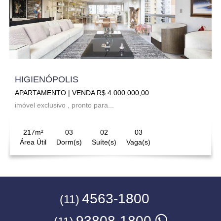
HIGIENÓPOLIS
APARTAMENTO | VENDA R$ 4.000.000,00
imóvel exclusivo , pronto para...
217m²
03
02
03
Área Útil
Dorm(s)
Suíte(s)
Vaga(s)
4563-1800
(11)
93808-1800