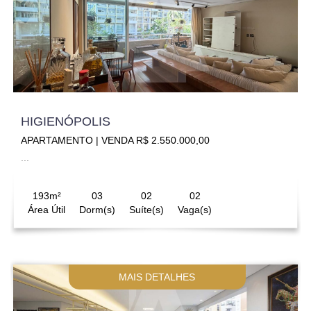
HIGIENÓPOLIS
APARTAMENTO | VENDA R$ 2.550.000,00
...
193m²
03
02
02
Área Útil
Dorm(s)
Suíte(s)
Vaga(s)
MAIS DETALHES