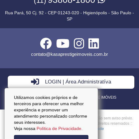
(11)
Rua Pará, 50 Cj. 92 - CEP 01243-020 - Higienópolis - São Paulo -
SP
contato@kasaprestigeimoveis.com.br
LOGIN | Área Administratíva
Utilizamos cookies próprios e de
VENDA - LOCAÇÃO - ADMINISTRAÇÃO DE IMÓVEIS
terceiros para oferecer uma melhor
experiência e promover um
atendimento personalizado conforme
Preços mencionados neste site estão sujeitos a alteração sem aviso prévio.
seus interesses.
Copyright © 2026 - Kasa Prestige Imoveis :: Todos os direitos reservados ::
Veja nossa
Política de Privacidade.
CRECI: J27037 ::
Política da Privacidade