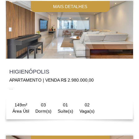
MAIS DETALHES
HIGIENÓPOLIS
APARTAMENTO | VENDA R$ 2.980.000,00
...
149m²
03
01
02
Área Útil
Dorm(s)
Suíte(s)
Vaga(s)