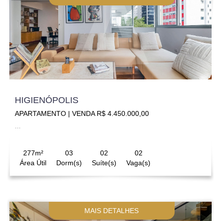
HIGIENÓPOLIS
APARTAMENTO | VENDA R$ 4.450.000,00
...
277m²
03
02
02
Área Útil
Dorm(s)
Suíte(s)
Vaga(s)
MAIS DETALHES