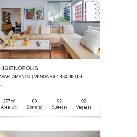
HIGIENÓPOLIS
APARTAMENTO | VENDA R$ 4.450.000,00
..
277m²
03
02
02
Área Útil
Dorm(s)
Suíte(s)
Vaga(s)