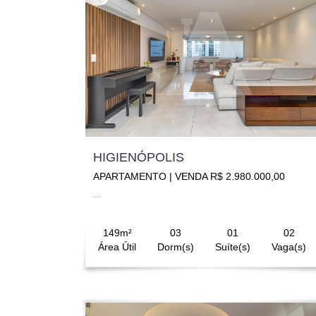
HIGIENÓPOLIS
APARTAMENTO | VENDA R$ 2.980.000,00
...
149m²
03
01
02
Área Útil
Dorm(s)
Suíte(s)
Vaga(s)