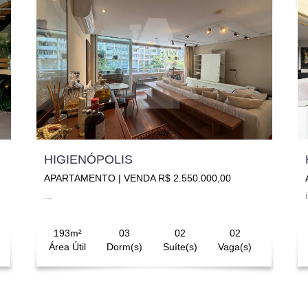
HIGIENÓPOLIS
APARTAMENTO | VENDA R$ 2.550.000,00
...
193m²
03
02
02
Área Útil
Dorm(s)
Suíte(s)
Vaga(s)