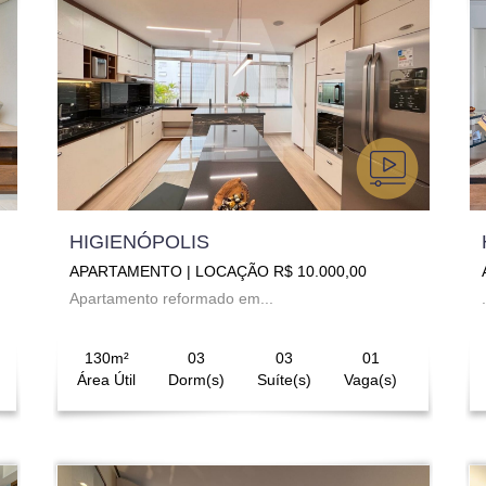
HIGIENÓPOLIS
APARTAMENTO | LOCAÇÃO R$ 10.000,00
Apartamento reformado em...
.
130m²
03
03
01
Área Útil
Dorm(s)
Suíte(s)
Vaga(s)