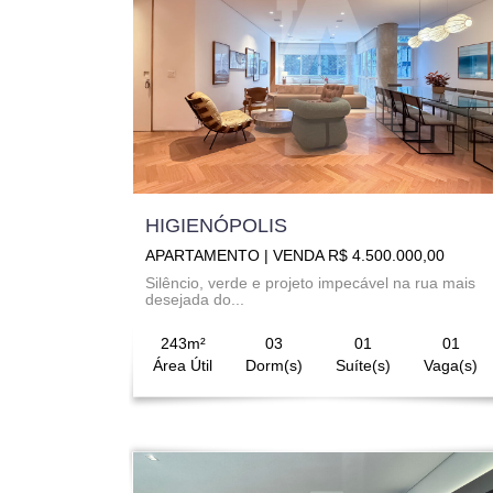
HIGIENÓPOLIS
APARTAMENTO | VENDA R$ 4.500.000,00
Silêncio, verde e projeto impecável na rua mais
desejada do...
243m²
03
01
01
Área Útil
Dorm(s)
Suíte(s)
Vaga(s)