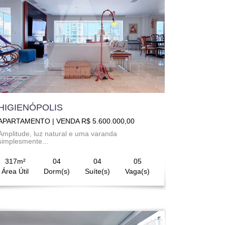
HIGIENÓPOLIS
APARTAMENTO | VENDA R$ 5.600.000,00
Amplitude, luz natural e uma varanda
simplesmente...
317m²
04
04
05
Área Útil
Dorm(s)
Suíte(s)
Vaga(s)