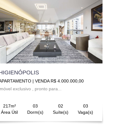
HIGIENÓPOLIS
APARTAMENTO | VENDA R$ 4.000.000,00
imóvel exclusivo , pronto para...
217m²
03
02
03
Área Útil
Dorm(s)
Suíte(s)
Vaga(s)