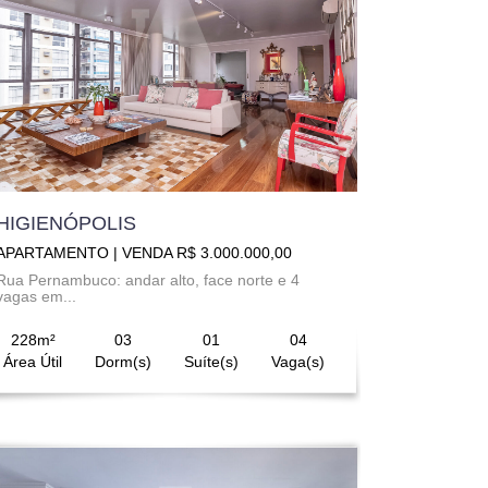
HIGIENÓPOLIS
APARTAMENTO | VENDA R$ 3.000.000,00
Rua Pernambuco: andar alto, face norte e 4
vagas em...
228m²
03
01
04
Área Útil
Dorm(s)
Suíte(s)
Vaga(s)