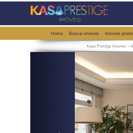
Home
Buscar imóveis
Imóveis pront
Kasa Prestige Imoveis
>
A
Previous