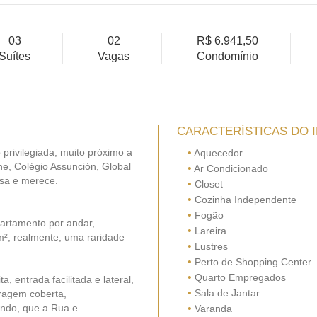
03
02
R$ 6.941,50
Suítes
Vagas
Condomínio
CARACTERÍSTICAS DO 
 privilegiada, muito próximo a
•
Aquecedor
ne, Colégio Assunción, Global
•
Ar Condicionado
isa e merece.
•
Closet
•
Cozinha Independente
•
Fogão
artamento por andar,
•
Lareira
², realmente, uma raridade
•
Lustres
•
Perto de Shopping Center
•
Quarto Empregados
, entrada facilitada e lateral,
•
Sala de Jantar
ragem coberta,
ndo, que a Rua e
•
Varanda