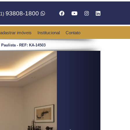
93808-1800
1)
adastrar imóveis
Institucional
Contato
Paulista - REF: KA-14503
Next