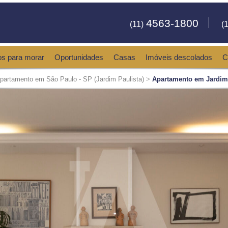
4563-1800
(11)
(1
os para morar
Oportunidades
Casas
Imóveis descolados
C
partamento em São Paulo - SP (Jardim Paulista)
>
Apartamento em Jardim 