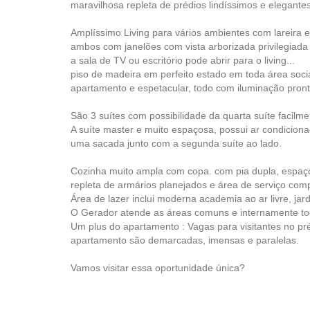
maravilhosa repleta de prédios lindíssimos e elegantes
Amplíssimo Living para vários ambientes com lareira e
ambos com janelões com vista arborizada privilegiada qu
a sala de TV ou escritório pode abrir para o living...
piso de madeira em perfeito estado em toda área social
apartamento e espetacular, todo com iluminação pront
São 3 suítes com possibilidade da quarta suíte facilme
A suíte master e muito espaçosa, possui ar condiciona
uma sacada junto com a segunda suíte ao lado.
Cozinha muito ampla com copa. com pia dupla, espaço
repleta de armários planejados e área de serviço comp
Área de lazer inclui moderna academia ao ar livre, ja
O Gerador atende as áreas comuns e internamente to
Um plus do apartamento : Vagas para visitantes no pr
apartamento são demarcadas, imensas e paralelas.
Vamos visitar essa oportunidade única?