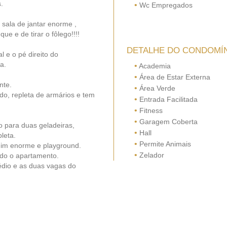
.
•
Wc Empregados
 sala de jantar enorme ,
e e de tirar o fôlego!!!!
DETALHE DO CONDOMÍ
 e o pé direito do
a.
•
Academia
•
Área de Estar Externa
nte.
•
Área Verde
do, repleta de armários e tem
•
Entrada Facilitada
•
Fitness
•
Garagem Coberta
 para duas geladeiras,
•
Hall
leta.
•
Permite Animais
rdim enorme e playground.
•
Zelador
do o apartamento.
édio e as duas vagas do